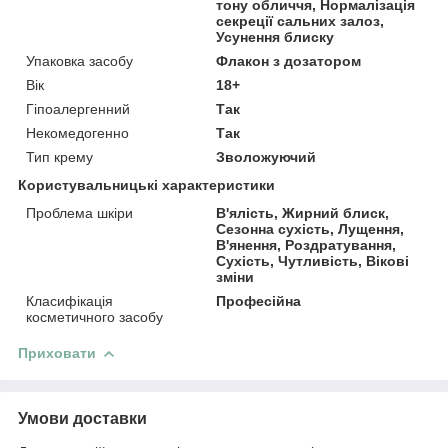
тону обличчя, Нормалізація
секреції сальних залоз,
Усунення блиску
Упаковка засобу
Флакон з дозатором
Вік
18+
Гіпоалергенний
Так
Некомедогенно
Так
Тип крему
Зволожуючий
Користувальницькі характеристики
Проблема шкіри
В'ялість, Жирний блиск,
Сезонна сухість, Лущення,
В'янення, Роздратування,
Сухість, Чутливість, Вікові
зміни
Класифікація
Професійна
косметичного засобу
Приховати
Умови доставки