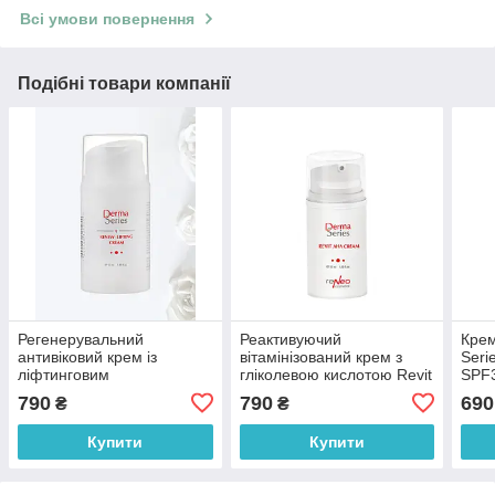
Всі умови повернення
Подібні товари компанії
Регенерувальний
Реактивуючий
Крем
антивіковий крем із
вітамінізований крем з
Seri
ліфтинговим
гліколевою кислотою Revit
SPF
ефектом Renew Lifting
AHA Cream Derma Series
790
790
690
₴
₴
Cream Derma Series 50 мл
50 мл
Купити
Купити