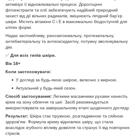
активізує її відновлювальні процеси. Дорогоцінні
фітоекстракти та олії забезпечують надійний природний
захист від дії вільних радикалів, зміцнюють ліпідний бар'єр
шкіри. Містить вітаміни C і E в максимально біодоступній для
клітин формі.
Надає заспокійливу, ранозагоювальну, протизапальну,
антибактеріальну та антиоксидантну, потужну зволожувальну
дію.
✅
Для всіх типів шкіри.
Вік 18+
Коли застосовувати:
У догляді за будь-якою шкірою, включно з жирною.
Актуальний у будь-який сезон.
Спосіб застосування:
Легкими масажними рухами нанесіть
крем на зону обличчя та шиї. Засіб рекомендується
використовувати на завершальному етапі щоденного догляду.
Результат:
Шкіра стає пружною, розгладженою та сяйною
здоров'ям. Формула крему відновлює шкіру, що стала
внаслідок згубного впливу довкілля та страхує її від повторних
стресів.