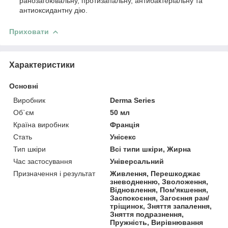
ранозагоювальну, протизапальну, антибактеріальну та
антиоксидантну дію.
Приховати
Характеристики
Основні
Виробник
Derma Series
Об`єм
50 мл
Країна виробник
Франція
Стать
Унісекс
Тип шкіри
Всі типи шкіри, Жирна
Час застосування
Універсальний
Призначення і результат
Живлення, Перешкоджає
зневодненню, Зволоження,
Відновлення, Пом'якшення,
Заспокоєння, Загоєння ран/
тріщинок, Зняття запалення,
Зняття подразнення,
Пружність, Вирівнювання