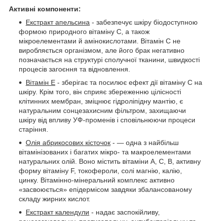
Активні компоненти:
Екстракт апельсина
- забезпечує шкіру біодоступною
формою природного вітаміну С, а також
мікроелементами й амінокислотами. Вітамін C не
виробляється організмом, але його брак негативно
позначається на структурі сполучної тканини, швидкості
процесів загоєння та відновлення.
Вітамін Е
- зберігає та посилює ефект дії вітаміну C на
шкіру. Крім того, він сприяє збереженню цілісності
клітинних мембран, зміцнює гідроліпідну мантію, є
натуральним сонцезахисним фільтром, захищаючи
шкіру від впливу УФ-променів і сповільнюючи процеси
старіння.
Олія абрикосових кісточок
- — одна з найбільш
вітамінізованих і багатих мікро- та макроелементами
натуральних олій. Воно містить вітаміни А, С, В, активну
форму вітаміну F, токофероли, солі магнію, калію,
цинку. Вітамінно-мінеральний комплекс активно
«засвоюється» епідермісом завдяки збалансованому
складу жирних кислот.
Екстракт календули
- надає заспокійливу,