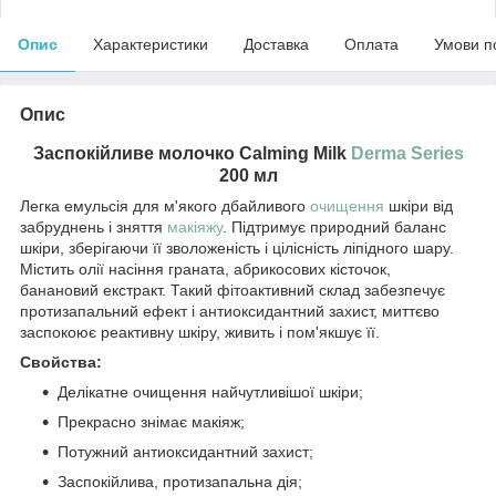
Опис
Характеристики
Доставка
Оплата
Умови п
Опис
Заспокійливе молочко Calming Milk
Derma Series
200 мл
Легка емульсія для м'якого дбайливого
очищення
шкіри від
забруднень і зняття
макіяжу
. Підтримує природний баланс
шкіри, зберігаючи її зволоженість і цілісність ліпідного шару.
Містить олії насіння граната, абрикосових кісточок,
банановий екстракт. Такий фітоактивний склад забезпечує
протизапальний ефект і антиоксидантний захист, миттєво
заспокоює реактивну шкіру, живить і пом'якшує її.
Свойства:
Делікатне очищення найчутливішої шкіри;
Прекрасно знімає макіяж;
Потужний антиоксидантний захист;
Заспокійлива, протизапальна дія;