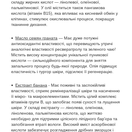
складу жирних кислот — лінолевої, олеїнової,
пальмітинової. У олії міститься також пангамова
кислота (вітамін В15), яка впливає на кисневий обмін у
клітинах, стимулює окислювальні процеси, покращує
тканинне дихання.
Масло семян граната
— Має дуже потужні
антиоксидантні властивості, що перевищують утричі
аналогічні властивості ресвератролу та зеленого чаю!
Містить високу концентрацію унікальної пуникової
кислоти — сильнодійного компонента для зняття
запального процесу будь-якої природи. Олія підвищує
еластичність і тургор шкіри, підсилює її регенерацію.
Екстракт банана
- Має поживні та заспокійливі
властивості, сприяє ремінералізації шкіри та насиченню
її мікро- та макроелементами. Містить цілий комплекс
вітамінів групи B, що запобігає появі сухості та лущення
шкіри. У складі екстракту — лінолева, олеїнова,
ліноленова, пальмітинова кислота, що життєво
необхідно для підтримки цілісного ліпідного бар'єра та
запобігання втраті вологи. Високий вміст аскорбінової
кислоти забезпечує розгладження дрібних зморщок і