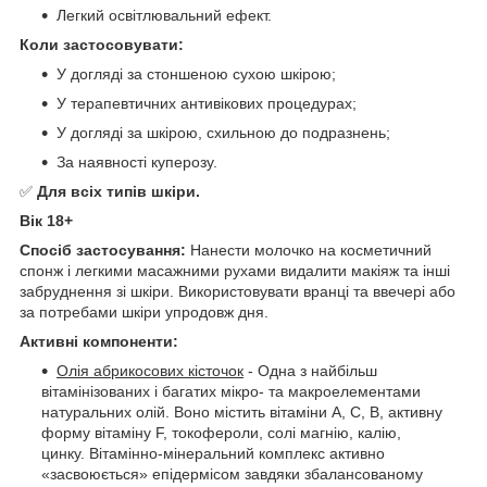
Легкий освітлювальний ефект.
Коли застосовувати:
У догляді за стоншеною сухою шкірою;
У терапевтичних антивікових процедурах;
У догляді за шкірою, схильною до подразнень;
За наявності куперозу.
✅
Для всіх типів шкіри.
Вік 18+
Спосіб застосування:
Нанести молочко на косметичний
спонж і легкими масажними рухами видалити макіяж та інші
забруднення зі шкіри. Використовувати вранці та ввечері або
за потребами шкіри упродовж дня.
Активні компоненти:
Олія абрикосових кісточок
- Одна з найбільш
вітамінізованих і багатих мікро- та макроелементами
натуральних олій. Воно містить вітаміни А, С, В, активну
форму вітаміну F, токофероли, солі магнію, калію,
цинку. Вітамінно-мінеральний комплекс активно
«засвоюється» епідермісом завдяки збалансованому