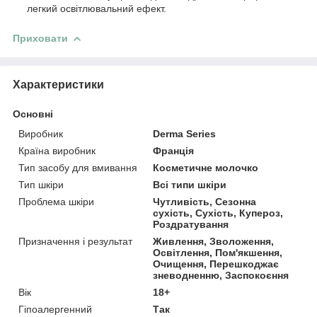
легкий освітлювальний ефект.
Приховати
Характеристики
Основні
Виробник
Derma Series
Країна виробник
Франція
Тип засобу для вмивання
Косметичне молочко
Тип шкіри
Всі типи шкіри
Проблема шкіри
Чутливість, Сезонна
сухість, Сухість, Купероз,
Роздратування
Призначення і результат
Живлення, Зволоження,
Освітлення, Пом'якшення,
Очищення, Перешкоджає
зневодненню, Заспокоєння
Вік
18+
Гіпоалергенний
Так