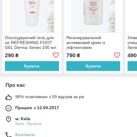
Охолоджуючий гель для
Регенерувальний
Унів
ніг REFRESHING FOOT
антивіковий крем із
очи
GEL Derma Series 100 мл
ліфтинговим
Seri
ефектом Renew Lifting
Mous
290
790
490
₴
₴
Cream Derma Series 50 мл
Купити
Купити
Про нас
98% позитивних з 59 відгуків за рік
Працює з 12.04.2017
м. Київ
Київ, Україна
Контакти