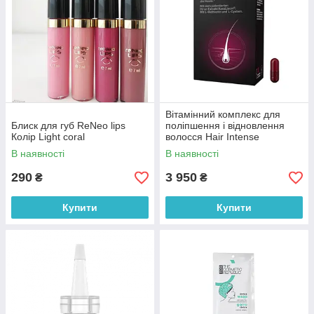
Вітамінний комплекс для
Блиск для губ ReNeo lips
поліпшення і відновлення
Колір Light coral
волосся Hair Intense
Orthomol 60 шт
В наявності
В наявності
290
3 950
₴
₴
Купити
Купити