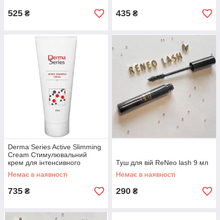
525
435
₴
₴
Derma Series Active Slimming
Cream Стимулювальний
крем для інтенсивного
Туш для вій ReNeo lash 9 мл
схуднення, 250 мл
Немає в наявності
Немає в наявності
735
290
₴
₴