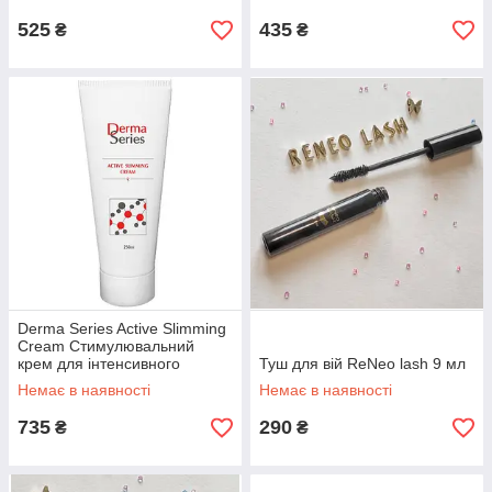
525
435
₴
₴
Derma Series Active Slimming
Cream Стимулювальний
крем для інтенсивного
Туш для вій ReNeo lash 9 мл
схуднення, 250 мл
Немає в наявності
Немає в наявності
735
290
₴
₴