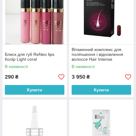
Вітамінний комплекс для
Блиск для губ ReNeo lips
поліпшення і відновлення
Колір Light coral
волосся Hair Intense
Orthomol 60 шт
В наявності
В наявності
290
3 950
₴
₴
Купити
Купити