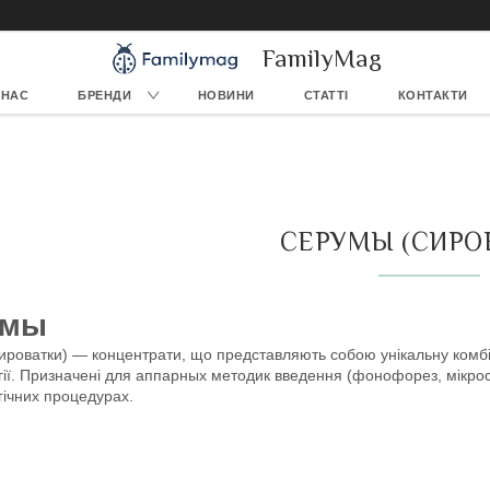
FamilyMag
 НАС
БРЕНДИ
НОВИНИ
СТАТТІ
КОНТАКТИ
СЕРУМЫ (СИРО
умы
роватки) — концентрати, що представляють собою унікальну комбіна
ії. Призначені для аппарных методик введення (фонофорез, мікрос
гічних процедурах.