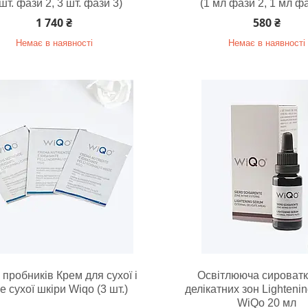
 шт. фази 2, 3 шт. фази 3)
(1 мл фази 2, 1 мл фа
1 740 ₴
580 ₴
Немає в наявності
Немає в наявності
 пробників Крем для сухої і
Освітлююча сироватк
е сухої шкіри Wiqo (3 шт.)
делікатних зон Lighteni
WiQo 20 мл