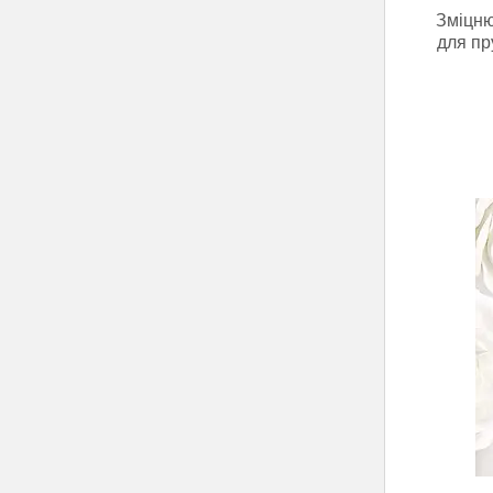
Зміцню
для пр