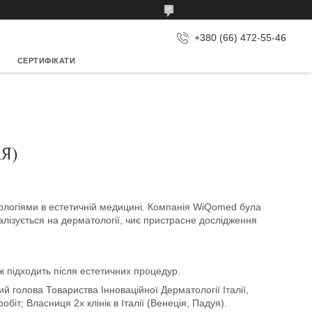
+380 (66) 472-55-46
СЕРТИФІКАТИ
ІЯ)
ологіями в естетичній медицині. Компанія WiQomed була
іалізується на дерматології, чиє пристрасне дослідження
ож підходить після естетичних процедур.
ий голова Товариства Інноваційної Дерматології Італії,
обіт; Власниця 2х клінік в Італії (Венеція, Падуя).