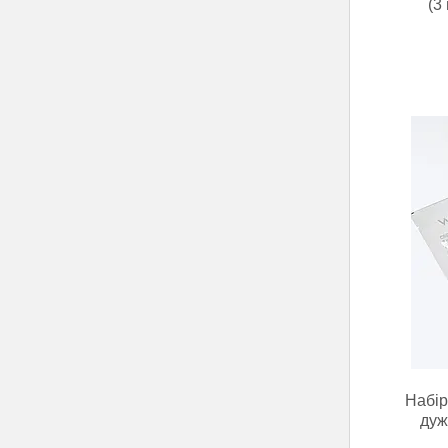
(3
Набір
дуж