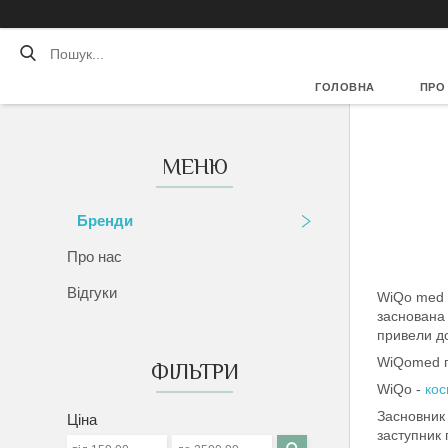
ГОЛОВНА
ПРО
Бренди
Про нас
Відгуки
WiQo med –
заснована 
привели до
WiQomed п
ФІЛЬТРИ
WiQo -
кос
Засновник 
Ціна
заступник 