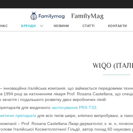
FamilyMag
 НАС
БРЕНДИ
НОВИНИ
СТАТТІ
КОНТАКТИ
WIQO (ІТАЛ
 інноваційна італійська компанія, що займається передовими техн
в 1994 році за натхненням лікаря Prof. Rosana Castellana, що спец
 зачаття і подальшого розвитку двох виробничих ліній:
репаратів для медичного
застосування PRX-Т33;
метичні препарати
для всіх типів шкіри, клінічно випробувані, а так
компанії – Prof. Rosana Castellana Лікар-дерматолог, к. м. н, почесн
голови Італійської Косметологічної Гільдії, автор понад 60 наукових р