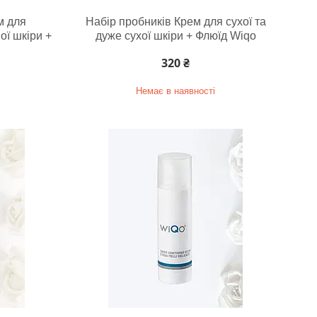
м для
Набір пробників Крем для сухої та
ої шкіри +
дуже сухої шкіри + Флюїд Wiqo
320 ₴
Немає в наявності