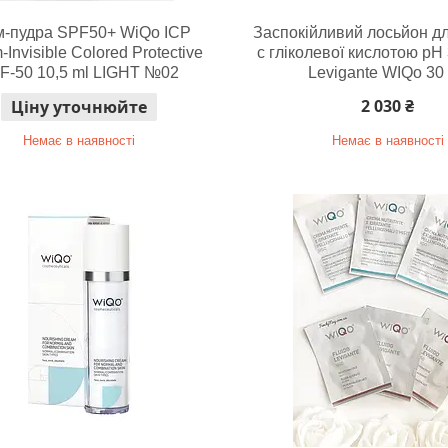
м-пудра SPF50+ WiQo ICP
Заспокійливий лосьйон д
Invisible Colored Protective
c гліколевої кислотою рН 
F-50 10,5 ml LIGHT №02
Levigante WIQo 30
2 030 ₴
Ціну уточнюйте
Немає в наявності
Немає в наявності