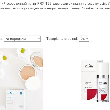
ий всесезонний пілінг PRX-T33 завоював визнання у всьому світі. 
мовах, зволожує і підкислює шкіру, знижує рівень Ph забезпечує з