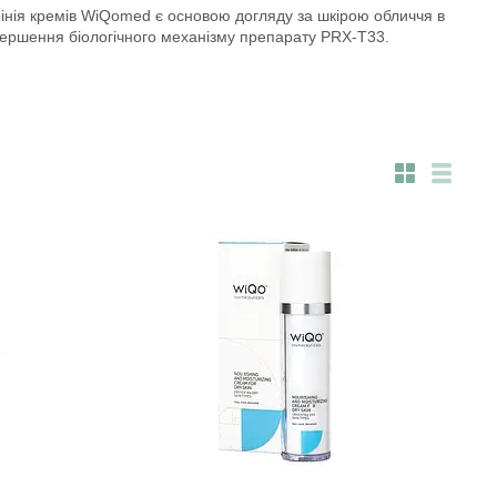
Лінія кремів WiQomed є основою догляду за шкірою обличчя в
авершення біологічного механізму препарату PRX-T33.