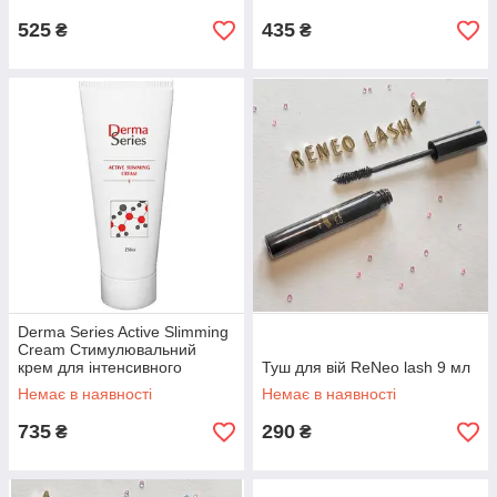
525
435
₴
₴
Derma Series Active Slimming
Cream Стимулювальний
крем для інтенсивного
Туш для вій ReNeo lash 9 мл
схуднення, 250 мл
Немає в наявності
Немає в наявності
735
290
₴
₴