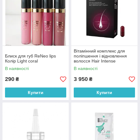
Вітамінний комплекс для
Блиск для губ ReNeo lips
поліпшення і відновлення
Колір Light coral
волосся Hair Intense
Orthomol 60 шт
В наявності
В наявності
290
3 950
₴
₴
Купити
Купити