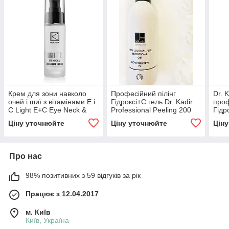
Крем для зони навколо
Професійний пілінг
Dr. 
очей і шиї з вітамінами Е і
Гідроксі+С гель Dr. Kadir
проф
С Light E+C Eye Neck &
Professional Peeling 200
Гідр
Decolte Cream Dr. Kadir 30
мл
віта
Ціну уточнюйте
Ціну уточнюйте
Цін
мл
Про нас
98% позитивних з 59 відгуків за рік
Працює з 12.04.2017
м. Київ
Київ, Україна