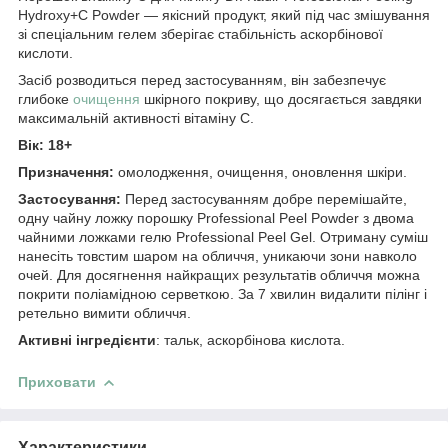
Hydroxy+C Powder — якісний продукт, який під час змішування
зі спеціальним гелем зберігає стабільність аскорбінової
кислоти.
Засіб розводиться перед застосуванням, він забезпечує
глибоке
очищення
шкірного покриву, що досягається завдяки
максимальній активності вітаміну С.
Вік: 18+
Призначення:
омолодження, очищення, оновлення шкіри.
Застосування:
Перед застосуванням добре перемішайте,
одну чайну ложку порошку Professional Peel Powder з двома
чайними ложками гелю Professional Peel Gel. Отриману суміш
нанесіть товстим шаром на обличчя, уникаючи зони навколо
очей. Для досягнення найкращих результатів обличчя можна
покрити поліамідною серветкою. За 7 хвилин видалити пілінг і
ретельно вимити обличчя.
Активні інгредієнти
: тальк, аскорбінова кислота.
Приховати
Характеристики