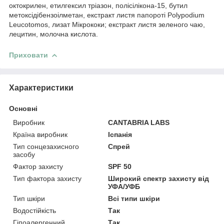
октокрилен, етилгексил тріазон, полісілікона-15, бутил
метоксідібензоілметан, екстракт листя папороті Polypodium
Leucotomos, лизат Мікрококи; екстракт листя зеленого чаю,
лецитин, молочна кислота.
Приховати
Характеристики
Основні
Виробник
CANTABRIA LABS
Країна виробник
Іспанія
Тип сонцезахисного
Спрей
засобу
Фактор захисту
SPF 50
Тип фактора захисту
Широкий спектр захисту від
УФА/УФБ
Тип шкіри
Всі типи шкіри
Водостійкість
Так
Гіпоалергенний
Так