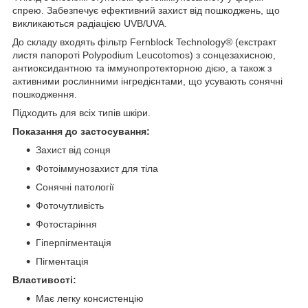
спрею. Забезпечує ефективний захист від пошкоджень, що
викликаються радіацією UVB/UVA.
До складу входять фільтр Fernblock Technology® (екстракт
листя папороті Polypodium Leucotomos) з сонцезахисною,
антиоксидантною та іммунопротекторною дією, а також з
активними рослинними інгредієнтами, що усувають сонячні
пошкодження.
Підходить для всіх типів шкіри.
Показання до застосування:
Захист від сонця
Фотоіммунозахист для тіла
Сонячні патології
Фоточутливість
Фотостаріння
Гіперпігментація
Пігментація
Властивості:
Має легку консистенцію