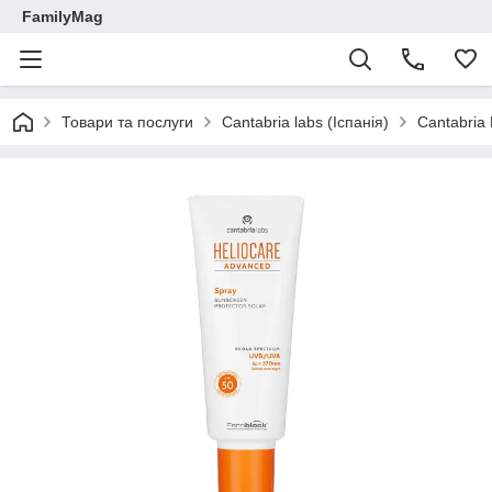
FamilyMag
Товари та послуги
Cantabria labs (Іспанія)
Cantabria 