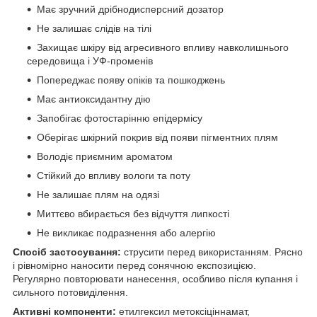
Має зручний дрібнодисперсний дозатор
Не залишає слідів на тілі
Захищає шкіру від агресивного впливу навколишнього
середовища і УФ-променів
Попереджає появу опіків та пошкоджень
Має антиоксидантну дію
Запобігає фотостарінню епідермісу
Оберігає шкірний покрив від появи пігментних плям
Володіє приємним ароматом
Стійкий до впливу вологи та поту
Не залишає плям на одязі
Миттєво вбирається без відчуття липкості
Не викликає подразнення або алергію
Спос
іб застосування:
струсити перед використанням. Рясно
і рівномірно наносити перед сонячною експозицією.
Регулярно повторювати нанесення, особливо після купання і
сильного потовиділення.
Активні компоненти:
етилгексил метоксіціннамат,