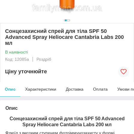
Сонцезахисний спрей для тіла SPF 50
Advanced Spray Heliocare Cantabria Labs 200
мл
В наявності
Код: 12085а
Роздріб
Ціну уточнюйте
Опис
Характеристики
Доставка
Оплата
Умови п
Опис
Сонцезахисний спрей для тіла SPF 50 Advanced
Spray Heliocare Cantabria Labs 200 мл
Флюїд з високим ступенем фотоіммунозахисту у формі