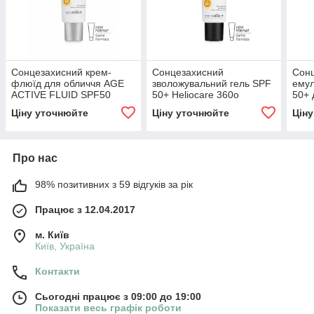
Сонцезахисний крем-
Сонцезахисний
Сонц
флюїд для обличчя AGE
зволожувальний гель SPF
емул
ACTIVE FLUID SPF50
50+ Heliocare 360o
50+ 
Heliocare 360º Cantabria
Cantabria 50 мл
Heli
Ціну уточнюйте
Ціну уточнюйте
Цін
Labs 50 мл
Labs
Про нас
98% позитивних з 59 відгуків за рік
Працює з 12.04.2017
м. Київ
Київ, Україна
Контакти
Сьогодні працює з 09:00 до 19:00
Показати весь графік роботи