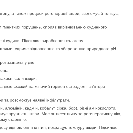
гену, а також процеси регенерації шкіри, зволожує й тонізує,
 пігментних порушень, сприяє вирівнюванню судинного
сні судини. Підсилює вироблення колагену.
не плями, сприяє відновленню та збереженню природного pH
протизапальну дію.
жень.
захисні сили шкіри.
а дією схожий на жіночий гормон естрадіол і вп'ятеро
 та розсмоктує наявні інфільтрати.
, алюміній, кадмій, кобальт, сірка, бор), різні амінокислоти,
римує пружність шкіри. Має антисептичну та регенеративну дію,
ному старінню.
су відновлення клітин, покращує текстуру шкіри. Підсилює