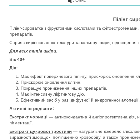
Опис
Пілінг-сир
Пілінг-сироватка з фруктовими кислотами та фітоестрогенами,
препаратів.
Сприяє вирівнюванню текстури та кольору шкіри, підвищення т
Для всіх типів шкіри.
Вік 40+
Дія:
Має ефект поверхневого пілінгу, прискорює оновлення клі
Прискорює оновлення клітин.
Покращує проникнення інших препаратів.
Має інтенсивну ліфтингову дію.
Ефективний засіб у разі дифузної й андрогенної алопеції.
Активні інгредієнти:
Екстракт чорниці
— антиоксидантна й ангіопротективна дія, н
пігментації.
Екстракт цукрової тростини
— натуральне джерело гліколево
виразності зморщок, поліпшенню кровообігу, а також проникне