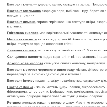
Екстракт клена
— джерело калію, кальцію та заліза. Прискорю
Екстракт апельсина
скорочує пори, вибілює шкіру, бореться з
виводить токсини.
Екстракт лимона
сприяє вирівнюванню текстури шкіри, скороч
малюнка.
Гліколева кислота
має вирівнювальні властивості, активізує 
Молочна кислота
належить до групи АНА-кислот. Вирівнює ро
шкіри, стимулює процес оновлення клітин.
Лимонна кислота
містить натуральний вітамін С. Має освітлю
Саліцилова кислота
надає кератолітичні, протизапальні та а
Аскорбінова кислота
стимулює синтез колагену, нейтралізує в
Екстракт кісточок червоного винограду
містить фітоестроге
перевершує за антиоксидантною дією вітамін Е.
Екстракт інжиру
надає на шкіру незамінну зволожувальну дію,
Екстракт фініка
- Фініки містять цукри, пектин, мікроелементи (
фітостероли, фітостерини, ізофлавонини, полікозанол, провітам
активізуючи природні відновлювальні функції шкіри, оберігає ї
Ретинол
зменшує товщину рогового шару. Має чітко окреслену