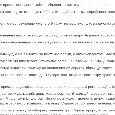
є процес оновлення клітин і відновлює життєву енергію наявних.
 пігментацією, скорочує глибину зморщок, активізує вироблення кола
енню пор, усуненню жирного блиску, тонізує, зменшує вираженість
оновлення шкіри, зменшує товщину рогового шару. Активізує кровоно
говий шар епідермісу, зволожує його, вибілює пігментні та постак
вальну дію на пігментні та постакне плями, є антиоксидантом, має 
нтисептичні властивості, стимулює загоєння наявних на шкірі ушкод
ільні радикали, прискорює оновлення епідермісу, підвищує тонус і 
ни та сильний антиоксидант гувератрол, який за своєю структурою т
 прискорює дозрівання запалень, сприяє процесам регенерації шкіри
 залізо, мідь, магній, цинк, марганець, калій, кальцій, фосфор, натрій
ін А та вітамін Е. Екстракт фініка пом'якшує і зволожує шкіру, підт
ї від агресивного зовнішнього впливу. Сприяє запобіганню передчас
 протизапальну та себорегулювальну дію. Сприяє природному проце