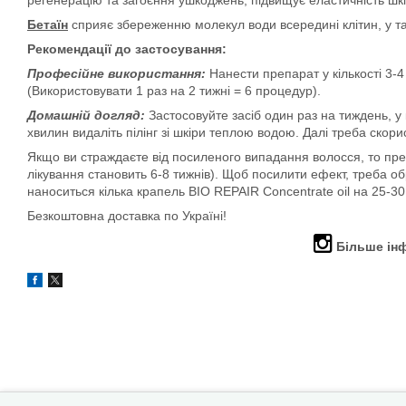
регенерацію та загоєння ушкоджень, підвищує еластичність шкі
Бетаїн
сприяє збереженню молекул води всередині клітин, у та
Рекомендації до застосування:
Професійне використання:
Нанести препарат у кількості 3-
(Використовувати 1 раз на 2 тижні = 6 процедур).
Домашній догляд:
Застосовуйте засіб один раз на тиждень, у
хвилин видаліть пілінг зі шкіри теплою водою. Далі треба 
Якщо ви страждаєте від посиленого випадання волосся, то преп
лікування становить 6-8 тижнів). Щоб посилити ефект, треба 
наноситься кілька крапель BIO REPAIR Concentrate oil на 25-30
Безкоштовна доставка по Україні!
Більше інф