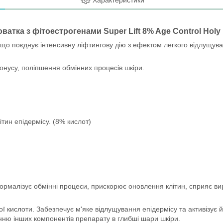
Характеристики
оватка з фітоестрогенами Super Lift 8% Age Control Holy
 що поєднує інтенсивну ліфтингову дію з ефектом легкого відлущу
онусу, поліпшення обмінних процесів шкіри.
тин епідермісу. (8% кислот)
ормалізує обмінні процеси, прискорює оновлення клітин, сприяє вир
ї кислоти. Забезпечує м'яке відлущування епідермісу та активізу
нню інших компонентів препарату в глибші шари шкіри.