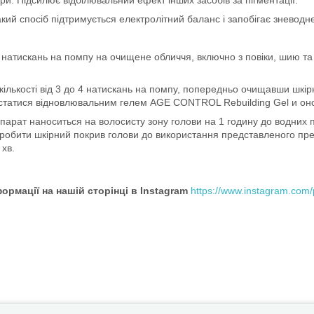
ри. Підсилює відбілювальний ефект інших засобів за пігментації.
кий спосіб підтримується електролітний баланс і запобігає зневод
4 натискань на помпу на очищене обличчя, включно з повіки, шию т
 кількості від 3 до 4 натискань на помпу, попередньо очищавши шкір
скористатися відновлювальним гелем AGE CONTROL Rebuilding Gel 
арат наноситься на волосисту зону голови на 1 годину до водних пр
обробити шкірний покрив голови до використання представленого пре
 хв.
ормації на нашій сторінці в Instagram
https://www.instagram.com