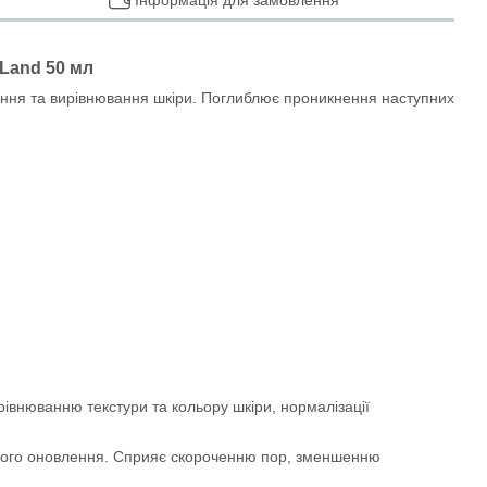
Інформація для замовлення
 Land 50 мл
вання та вирівнювання шкіри. Поглиблює проникнення наступних
івнюванню текстури та кольору шкіри, нормалізації
є його оновлення. Сприяє скороченню пор, зменшенню