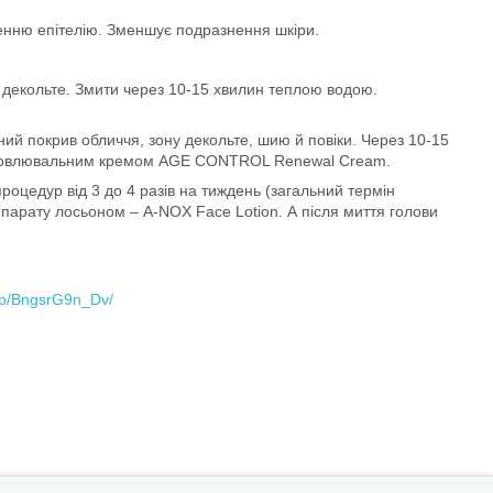
ненню епітелію. Зменшує подразнення шкіри.
а декольте. Змити через 10-15 хвилин теплою водою.
ний покрив обличчя, зону декольте, шию й повіки. Через 10-15
и оновлювальним кремом AGE CONTROL Renewal Cream.
оцедур від 3 до 4 разів на тиждень (загальний термін
парату лосьоном – A-NOX Face Lotion. А після миття голови
/p/BngsrG9n_Dv/