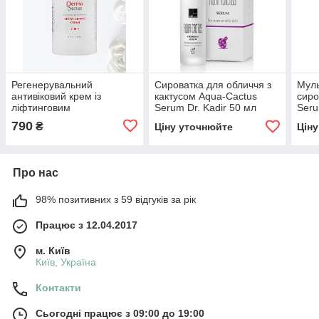
Регенерувальний
Сироватка для обличчя з
Муль
антивіковий крем із
кактусом Aqua-Cactus
сиро
ліфтинговим
Serum Dr. Kadir 50 мл
Seru
ефектом Renew Lifting
790
₴
Ціну уточнюйте
Цін
Cream Derma Series 50 мл
Про нас
98% позитивних з 59 відгуків за рік
Працює з 12.04.2017
м. Київ
Київ, Україна
Контакти
Сьогодні працює з 09:00 до 19:00