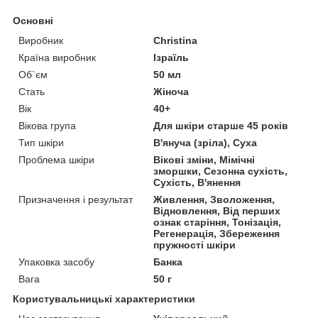
Основні
Виробник
Christina
Країна виробник
Ізраїль
Об`єм
50 мл
Стать
Жіноча
Вік
40+
Вікова група
Для шкіри старше 45 років
Тип шкіри
В'януча (зріла), Суха
Проблема шкіри
Вікові зміни, Мімічні
зморшки, Сезонна сухість,
Сухість, В'янення
Призначення і результат
Живлення, Зволоження,
Відновлення, Від перших
ознак старіння, Тонізація,
Регенерація, Збереження
пружності шкіри
Упаковка засобу
Банка
Вага
50 г
Користувальницькі характеристики