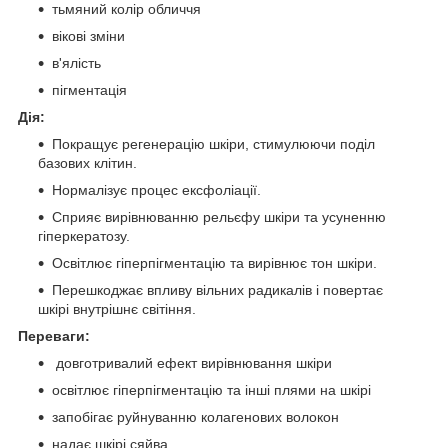
тьмяний колір обличчя
вікові зміни
в'ялість
пігментація
Дія:
Покращує регенерацію шкіри, стимулюючи поділ
базових клітин.
Нормалізує процес ексфоліації.
Сприяє вирівнюванню рельєфу шкіри та усуненню
гіперкератозу.
Освітлює гіперпігментацію та вирівнює тон шкіри.
Перешкоджає впливу вільних радикалів і повертає
шкірі внутрішнє світіння.
Переваги:
довготривалий ефект вирівнювання шкіри
освітлює гіперпігментацію та інші плями на шкірі
запобігає руйнуванню колагенових волокон
надає шкірі сяйва,