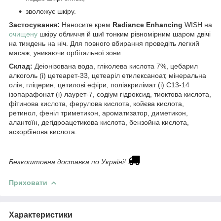
зволожує шкіру.
Застосування:
Наносите крем
Radiance Enhancing
WISH на
очищену
шкіру обличчя й шиї тонким рівномірним шаром двічі
на тиждень на ніч. Для повного вбирання проведіть легкий
масаж, уникаючи орбітальної зони.
Склад:
Деіонізована вода, гліколева кислота 7%, цебарил
алкоголь (і) цетеарет-33, цетеаріл етилексаноат, мінеральна
олія, гліцерин, цетилові ефіри, поліакрилімат (і) С13-14
ізопарафонат (і) лаурет-7, содіум гідроксид, тиоктова кислота,
фітинова кислота, ферулова кислота, койєва кислота,
ретинол, феніл триметикон, ароматизатор, диметикон,
алантоїн, дегідроацетикова кислота, бензойна кислота,
аскорбінова кислота.
Безкоштовна доставка по Україні!
Приховати
Характеристики