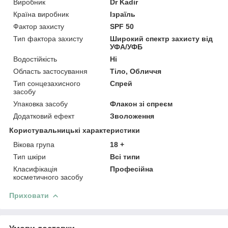
Виробник
Dr Kadir
Країна виробник
Ізраїль
Фактор захисту
SPF 50
Тип фактора захисту
Широкий спектр захисту від
УФА/УФБ
Водостійкість
Ні
Область застосування
Тіло, Обличчя
Тип сонцезахисного
Спрей
засобу
Упаковка засобу
Флакон зі спреєм
Додатковий ефект
Зволоження
Користувальницькі характеристики
Вікова група
18 +
Тип шкіри
Всі типи
Класифікація
Професійна
косметичного засобу
Приховати