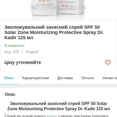
Зволожувальний захисний спрей SPF 50
Solar Zone Moisturizing Protective Spray Dr.
Kadir 125 мл
В наявності
Код: 425
Роздріб
Ціну уточнюйте
Опис
Характеристики
Доставка
Оплата
Умови п
Опис
Зволожувальний захисний спрей SPF 50 Solar
Zone Moisturizing Protective Spray Dr. Kadir 125 мл
Спрей на основі рідкого
крему
з легкою текстурою підходить