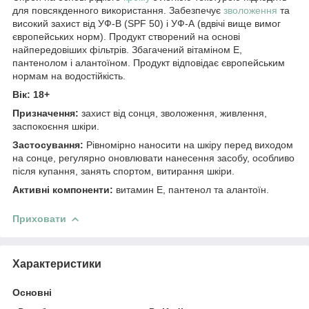
для повсякденного використання. Забезпечує
зволоження
та
високий захист від УФ-В (SPF 50) і УФ-А (вдвічі вище вимог
європейських норм). Продукт створений на основі
найпередовіших фільтрів. Збагачений вітаміном Е,
пантенолом і алантоїном. Продукт відповідає європейським
нормам на водостійкість.
Вік: 18+
Призначення:
захист від сонця, зволоження, живлення,
заспокоєння шкіри.
Застосування:
Рівномірно наносити на шкіру перед виходом
на сонце, регулярно оновлювати нанесення засобу, особливо
після купання, занять спортом, витирання шкіри.
Активні компоненти:
витамин Е, пантенол та алантоїн.
Приховати
Характеристики
Основні