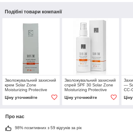
Подібні товари компанії
Зволожувальний захисний
Зволожувальний захисний
Захи
крем Solar Zone
спрей SPF 30 Solar Zone
— So
Moisturizing Protective
Moisturizing Protective
CC-C
Cream SPF 50 Dr. Kadir 75
Spray Dr. Kadir 125 мл
Ціну уточнюйте
Ціну уточнюйте
Цін
мл
Про нас
98% позитивних з 59 відгуків за рік