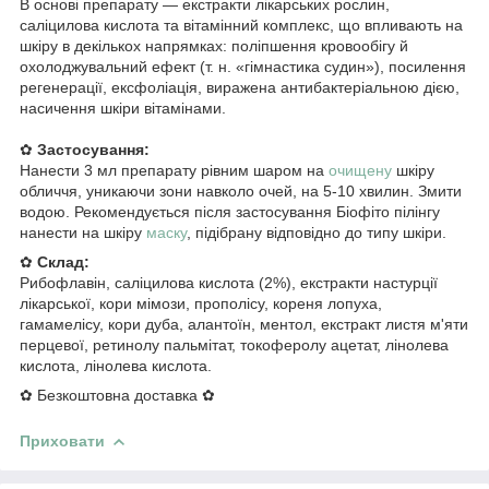
В основі препарату — екстракти лікарських рослин,
саліцилова кислота та вітамінний комплекс, що впливають на
шкіру в декількох напрямках: поліпшення кровообігу й
охолоджувальний ефект (т. н. «гімнастика судин»), посилення
регенерації, ексфоліація, виражена антибактеріальною дією,
насичення шкіри вітамінами.
✿
Застосування:
Нанести 3 мл препарату рівним шаром на
очищену
шкіру
обличчя, уникаючи зони навколо очей, на 5-10 хвилин. Змити
водою. Рекомендується після застосування Біофіто пілінгу
нанести на шкіру
маску
, підібрану відповідно до типу шкіри.
✿
Склад:
Рибофлавін, саліцилова кислота (2%), екстракти настурції
лікарської, кори мімози, прополісу, кореня лопуха,
гамамелісу, кори дуба, алантоїн, ментол, екстракт листя м'яти
перцевої, ретинолу пальмітат, токоферолу ацетат, лінолева
кислота, лінолева кислота.
✿ Безкоштовна доставка ✿
Приховати