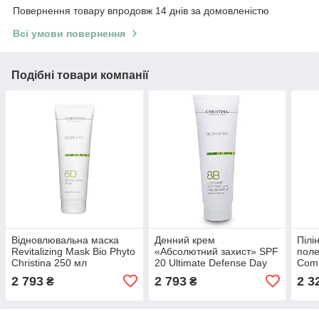
Повернення товару впродовж 14 днів за домовленістю
Всі умови повернення
Подібні товари компанії
Відновлювальна маска
Денний крем
Пілі
Revitalizing Mask Bio Phyto
«Абсолютний захист» SPF
поле
Christina 250 мл
20 Ultimate Defense Day
Comp
Cream Bio Phyto Christina
Chri
2 793
2 793
2 3
₴
₴
250 мл